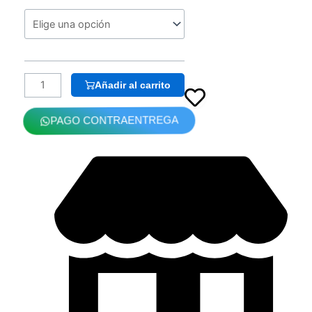
Darion
Extra
Bass
Magnetic
T15,
Añadir al carrito
Conector
Jack
de
PAGO CONTRAENTREGA
3,5mm
/
Tipo
C
y
micrófono
HD
incorporado
cantidad