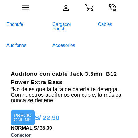
Ir
al
contenido
Enchufe
Cargador
Cables
Portátil
Audifonos
Accesorios
Audifono con cable Jack 3.5mm B12
Power Extra Bass
"No dejes que la falta de batería te detenga.
Con nuestros audífonos con cable, la música
nunca se detiene."
PRECIO
S/ 22.90
ONLINE
NORMAL S/ 35.00
Auriculares
Conector