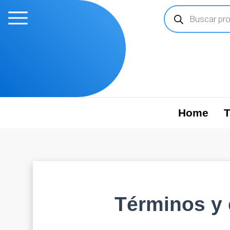
Búsqueda
Ir
de
al
productos
contenido
Home
T
Términos y 